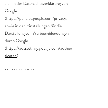
sich in der Datenschutzerklärung von
Google
(
https://policies.google.com/privacy
)
sowie in den Einstellungen für die
Darstellung von Werbeeinblendungen
durch Google
(
https://adssettings.google.com/authen
ticated
).
RECAPTCHA
Zum Schutz Ihrer Anfragen per
Internetformular verwenden wir den
Dienst reCAPTCHA des
Unternehmens Google LLC (Google).