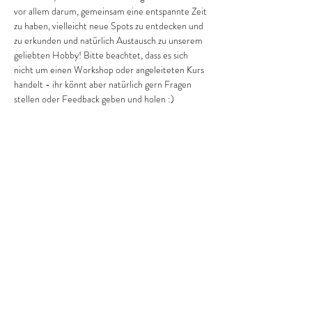
vor allem darum, gemeinsam eine entspannte Zeit 
zu haben, vielleicht neue Spots zu entdecken und 
zu erkunden und natürlich Austausch zu unserem 
geliebten Hobby! Bitte beachtet, dass es sich 
nicht um einen Workshop oder angeleiteten Kurs 
handelt - ihr könnt aber natürlich gern Fragen 
stellen oder Feedback geben und holen :)
Wir freuen uns auf euch!
aileen@streetcollective-dresden.de
marco@streetcollective-dresden.de
tobias@streetcollective-dresden.de
matthias@streetcollective-dresden.de
dominik@streetcollective-dresden.de