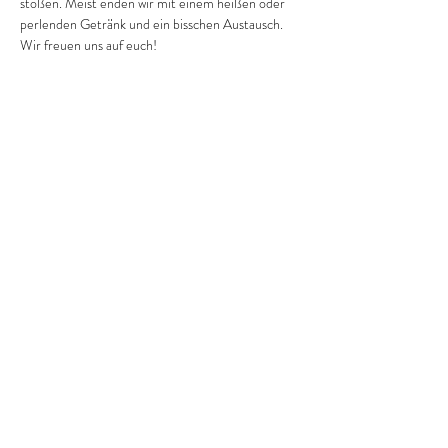
stoßen. Meist enden wir mit einem heißen oder 
perlenden Getränk und ein bisschen Austausch.
Wir freuen uns auf euch!
aileen@streetcollective-dresden.de
marco@streetcollective-dresden.de
tobias@streetcollective-dresden.de
matthias@streetcollective-dresden.de
dominik@streetcollective-dresden.de
Impressum
Datenschutzerklärung
©2023 von StreetCollective Dresden.