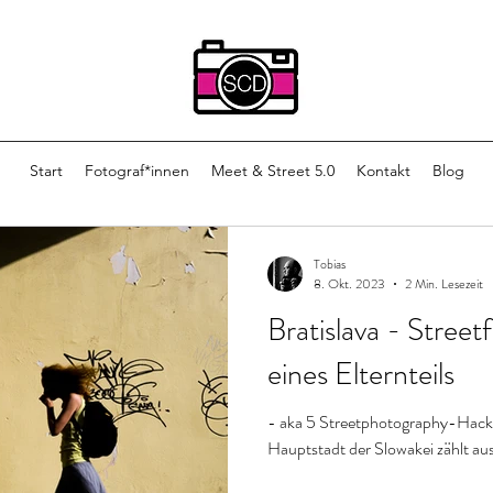
Start
Fotograf*innen
Meet & Street 5.0
Kontakt
Blog
Tobias
8. Okt. 2023
2 Min. Lesezeit
Bratislava - Street
eines Elternteils
- aka 5 Streetphotography-Hacks 
Hauptstadt der Slowakei zählt aus 