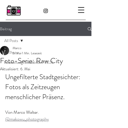
Beitrag
All Posts
Marco
All Posts
5. Mai
1 Min. Lesezeit
Foto-Serie: Raw City
Ausstellung "Stadtbilder" 2026
Aktualisiert:
6. Mai
Ungefilterte Stadtgesichter: 
Fotos als Zeitzeugen 
menschlicher Präsenz.
Von Marco Walter.
@makowu_photography