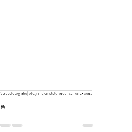
Streetfotografie
fotografie
candid
dresden
schwarz-weiss