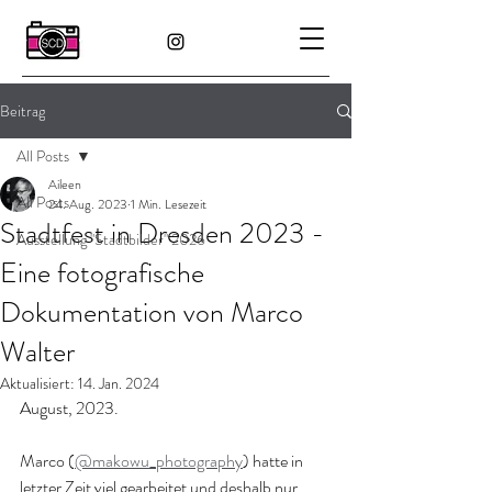
Beitrag
All Posts
Aileen
All Posts
24. Aug. 2023
1 Min. Lesezeit
Stadtfest in Dresden 2023 -
Ausstellung "Stadtbilder" 2026
Eine fotografische
Dokumentation von Marco
Walter
Aktualisiert:
14. Jan. 2024
August, 2023.
Marco (
@makowu_photography
) hatte in 
letzter Zeit viel gearbeitet und deshalb nur 