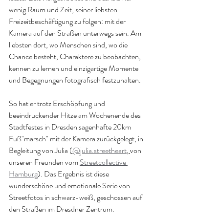
wenig Raum und Zeit, seiner liebsten 
Freizeitbeschäftigung zu folgen: mit der 
Kamera auf den Straßen unterwegs sein. Am 
liebsten dort, wo Menschen sind, wo die 
Chance besteht, Charaktere zu beobachten, 
kennen zu lernen und einzigartige Momente 
und Begegnungen fotografisch festzuhalten.
So hat er trotz Erschöpfung und 
beeindruckender Hitze am Wochenende des 
Stadtfestes in Dresden sagenhafte 20km 
Fuß"marsch" mit der Kamera zurückgelegt, in 
Begleitung von Julia (
@julia.streetheart
, 
von 
unseren Freunden vom 
Streetcollective 
Hamburg
). Das Ergebnis ist diese 
wunderschöne und emotionale Serie von 
Streetfotos in schwarz-weiß, geschossen auf 
den Straßen im Dresdner Zentrum.